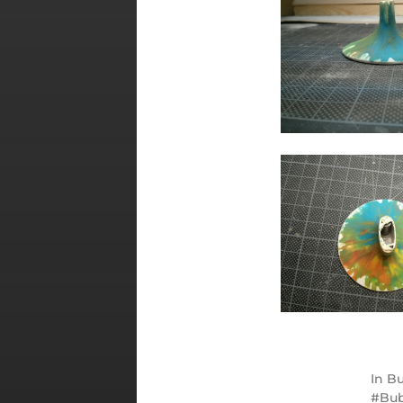
In
Bu
Bub