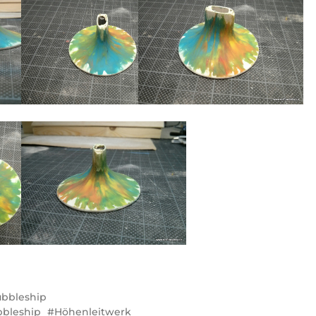
bbleship
bleship
Höhenleitwerk