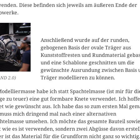
enden. Diese befinden sich jeweils am äußeren Ende der
bwerke.
Anschließend wurde auf der runden,
gebogenen Basis der ovale Träger aus
Kunststoffresten und Rundmaterial gebas
und eine Schablone geschnitten um die
gewünschte Ausrundung zwischen Basis 
Träger modellieren zu können.
-ND 2.0)
Modelliermasse habe ich statt Spachtelmasse (ist mir für di
e zu teuer) eine gut formbare Knete verwendet. Ich hoffe
et wie gewünscht aus. Ich habe das so zum ersten Mal gem
muss mich dringend mal nach einer alternativen
htelmasse umsehen. Ich möchte das gesamte Bauteil sowi
t wie es ist verwenden, sondern zwei Abgüsse davon erstel
r ist das Material für die Grundform nicht ganz so wichtig