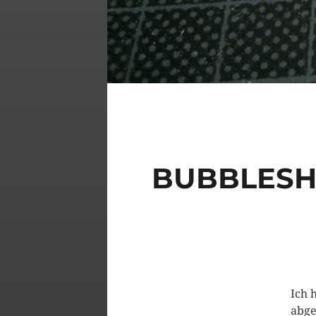
BUBBLESH
Ich 
abge