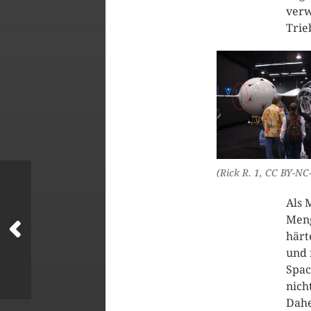
verw
Trie
(Rick R. 1, CC BY-NC
Als 
Meng
härt
und 
Spac
nich
Dahe