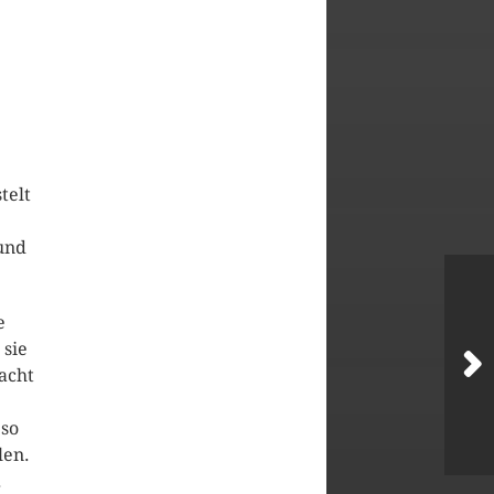
telt
und
e
 sie
acht
eso
len.
.